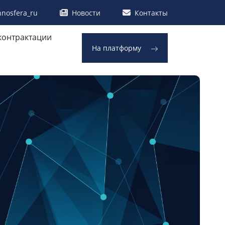
nnosfera_ru
Новости
Контакты
контрактации
На платформу