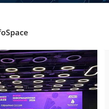
foSpace