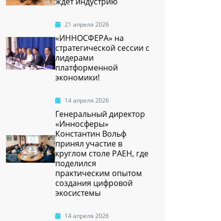
ждёт индустрию
21 апреля 2026
«ИННОСФЕРА» на
стратегической сессии с
лидерами
платформенной
экономики!
14 апреля 2026
Генеральный директор
«Инносферы»
Константин Вольф
принял участие в
круглом столе РАЕН, где
поделился
практическим опытом
создания цифровой
экосистемы
14 апреля 2026