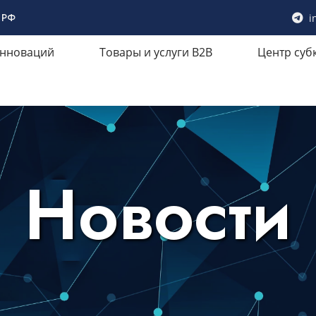
 РФ
i
инноваций
Товары и услуги B2B
Центр суб
Новости