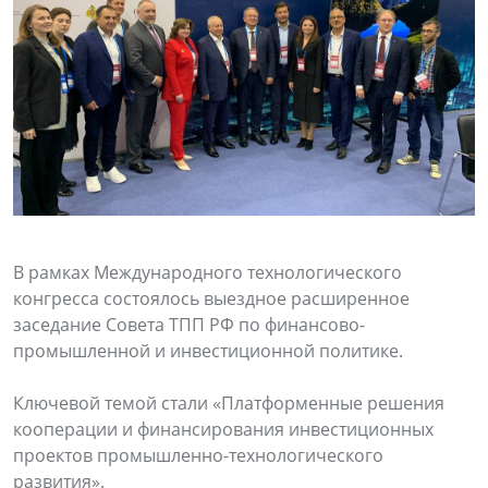
В рамках Международного технологического
конгресса состоялось выездное расширенное
заседание Совета ТПП РФ по финансово-
промышленной и инвестиционной политике.
Ключевой темой стали «Платформенные решения
кооперации и финансирования инвестиционных
проектов промышленно-технологического
развития».