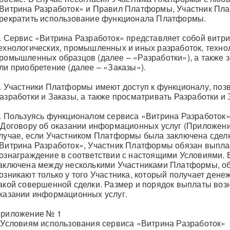
Витрина Разработок» и Правил Платформы, Участник Пл
рекратить использование функционала Платформы.
. Сервис «Витрина Разработок» представляет собой витри
ехнологических, промышленных и иных разработок, технол
ромышленных образцов (далее – «Разработки»), а также з
ли приобретение (далее – «Заказы»).
. Участники Платформы имеют доступ к функционалу, по
азработки и Заказы, а также просматривать Разработки и
. Пользуясь функционалом сервиса «Витрина Разработок
 Договору об оказании информационных услуг (Приложени
лучае, если Участником Платформы была заключена сделк
Витрина Разработок», Участник Платформы обязан выпл
ознаграждение в соответствии с настоящими Условиями. В
аключена между несколькими Участниками Платформы, об
озникают только у того Участника, который получает ден
акой совершенной сделки. Размер и порядок выплаты воз
казании информационных услуг.
риложение № 1
 Условиям использования сервиса «Витрина Разработок»