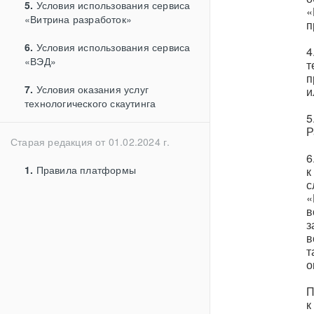
5.
Условия использования сервиса
«
«Витрина разработок»
п
6.
Условия использования сервиса
4
«ВЭД»
т
п
7.
Условия оказания услуг
и
технологического скаутинга
5
Р
Старая редакция от 01.02.2024 г.
6
1.
Правила платформы
к
с
«
в
з
в
т
о
П
к