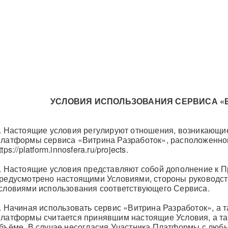
УСЛОВИЯ ИСПОЛЬЗОВАНИЯ СЕРВИСА «
. Настоящие условия регулируют отношения, возникающи
латформы сервиса «Витрина Разработок», расположенного
ttps://platform.innosfera.ru/projects.
. Настоящие условия представляют собой дополнение к П
редусмотрено настоящими Условиями, стороны руковод
словиями использования соответствующего Сервиса.
. Начиная использовать сервис «Витрина Разработок», а т
латформы считается принявшим настоящие Условия, а т
бъёме. В случае несогласия Участника Платформы с люб