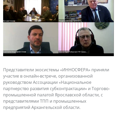
Представители экосистемы «ИННОСФЕРА» приняли
участие в онлайн-встрече, организованной
руководством Ассоциации «Национальное
партнерство развития субконтрактации» и Торгово-
промышленной палатой Ярославской области, с
представителями ТПП и промышленных
предприятий Архангельской области.